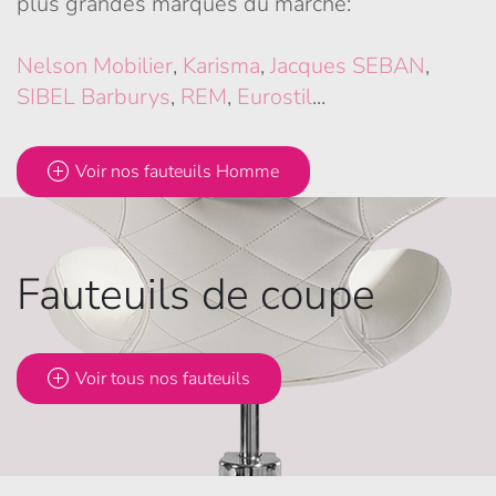
plus grandes marques du marché:
Nelson Mobilier
,
Karisma
,
Jacques SEBAN
,
SIBEL Barburys
,
REM
,
Eurostil
...
Voir nos fauteuils Homme
Fauteuils de coupe
Voir tous nos fauteuils