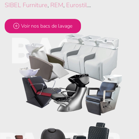
SIBEL Furniture
,
REM
,
Eurostil
...
Voir nos bacs de lavage