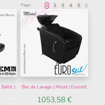
Page :
1
2
3
4
5
Baltic |
Bac de Lavage | Mood | Eurostil
1053,58 €