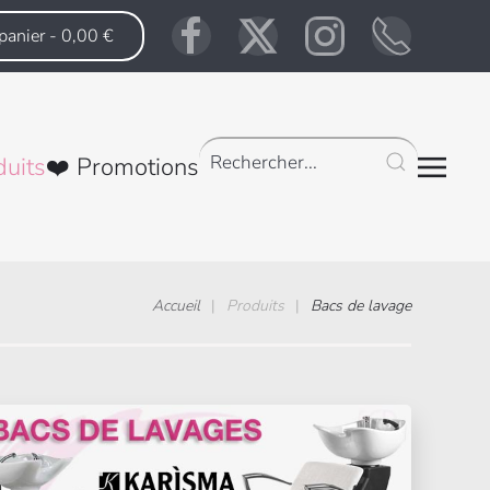
panier -
0,00 €
duits
❤️ Promotions
Accueil
Produits
Bacs de lavage