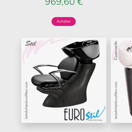
969,60 €
Acheter