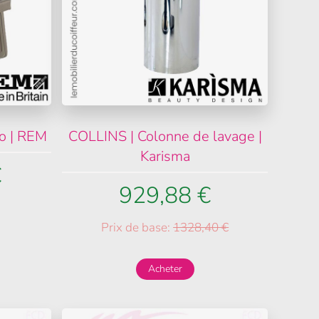
do | REM
COLLINS | Colonne de lavage |
Karisma
€
929,88 €
Prix de base:
1328,40 €
Acheter